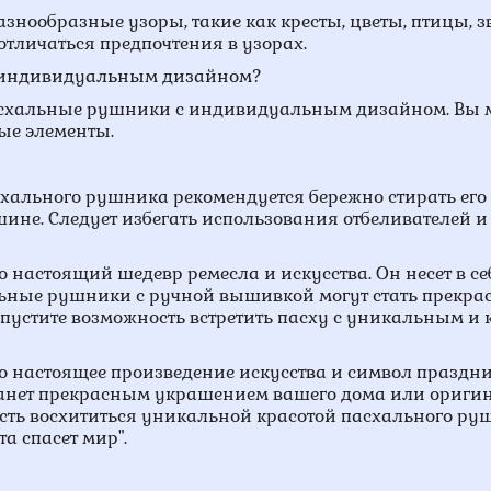
нообразные узоры, такие как кресты, цветы, птицы, з
отличаться предпочтения в узорах.
с индивидуальным дизайном?
асхальные рушники с индивидуальным дизайном. Вы 
ые элементы.
схального рушника рекомендуется бережно стирать ег
ине. Следует избегать использования отбеливателей 
настоящий шедевр ремесла и искусства. Он несет в с
льные рушники с ручной вышивкой могут стать прекр
пустите возможность встретить пасху с уникальным и
 настоящее произведение искусства и символ праздни
станет прекрасным украшением вашего дома или ориг
ость восхититься уникальной красотой пасхального ру
а спасет мир".