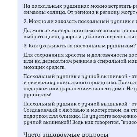
На пасхальных рушниках можно встретить раз
символы солнца. От региона к региону могут 
2. Можно ли заказать пасхальный рушник 
Да, многие мастера принимают заказы на п
выбрать цвета, узоры и добавить персональн
3. Как ухаживать за пасхальным рушником?
Для сохранения красоты и долговечности па
или на деликатном режиме в стиральной маш
моющих средств.
Пасхальный рушник с ручной вышивкой - это 
и символику пасхального праздника. Пасха
подарком или украшением вашего дома. Не у
рушником!
Пасхальный рушник с ручной вышивкой - это
Создаваемый с любовью и мастерством, он 
подарком для близких. Не упустите возможн
ручной вышивкой! Ведь как говорится, "красот
Часто задаваемые вопросы