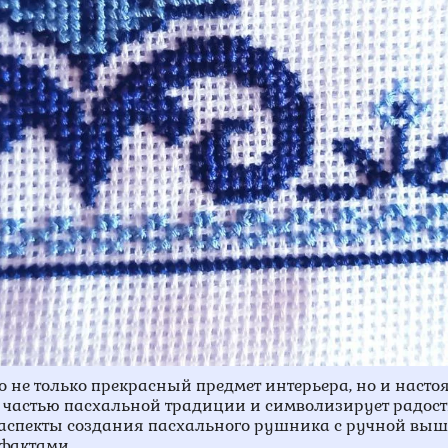
 не только прекрасный предмет интерьера, но и насто
й частью пасхальной традиции и символизирует радост
е аспекты создания пасхального рушника с ручной вы
фактами.