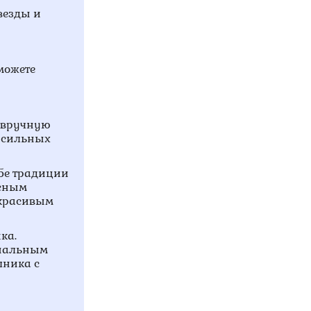
везды и
можете
о вручную
и сильных
ебе традиции
асным
 красивым
ка.
инальным
шника с