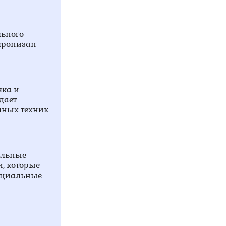
льного
пронизан
чка и
дает
чных техник
альные
, которые
пециальные