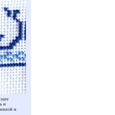
ящее
ь и
шивкой и